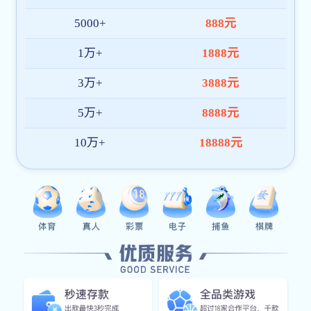
鸣，以及它如何激励着当代足球人心中的梦想。
1、球队逆袭背后的背景
凯泽斯劳滕作为德国足球的一支传统劲旅，其历史悠
久。然而，在经历了一段低谷期后，这支球队面临着
生死存亡的挑战。在降级之后，许多人对他们能否重
返顶级联赛表示怀疑。但是，他们没有放弃，而是选
择了重新振作，以一种全新的姿态迎接挑战。
在这个充满压力和不确定性的环境中，球队内部进行
了多项调整。这包括引入新鲜血液，提高训练强度，
以及建立更加紧密的团队氛围。这些改变为球队奠定
了基础，使得他们能够在艰难时期保持斗志。
与此同时，外部环境也给予了他们机遇。在竞争激烈