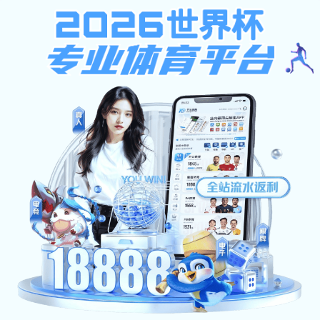
立即注册
必一体育官方网站入口登录入
口
带您畅享全球体育盛事
专业平台，数据精准，
高清直播
覆盖热门体育项
目。
聚焦足球、篮球、电竞等赛事，
每日内容实时更
新
。
极速访问
下载APP