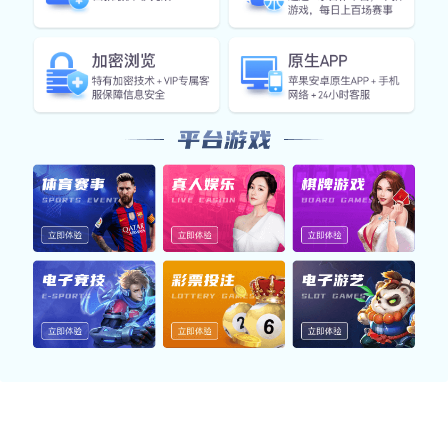
的联赛中，其他球队或多或少都遭遇了伤病或状态起
伏的问题，为凯泽斯劳滕创造了可乘之机。他们凭借
坚韧不拔的精神逐步扭转局势，实现了令人瞩目的逆
袭。
2、关键时刻与转折点
每一场成功逆袭都有其关键时刻，而凯泽斯劳滕也不
例外。在赛季初，他们面对的是一系列强敌，但正是
在这些艰难比赛中，他们展现出了超乎寻常的韧性。
一场又一场比赛中，他们以0比1落后，却总能在最后
关头实现扳平甚至反超，这种拼搏精神成为他们不可
或缺的一部分。
特别是在某场重要赛事中，凯泽斯劳滕在最后十分钟
内连进两球完成逆转，当时全队上下士气大振。这不