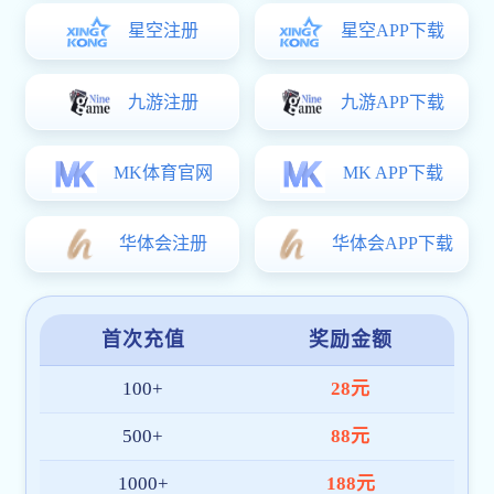
欧洲足坛再现凯泽斯劳滕奇迹
引发热议球队逆袭故事感动球
迷
2026-06-18 03:15
42 次阅读
首页
/
体育报道
在欧洲足球的历史长河中，凯泽斯劳滕奇迹无疑是一
个闪亮的篇章。近期，这一传奇故事再度被热议，引
发了广大球迷的共鸣和感动。本文将从球队逆袭的背
景、关键时刻、球员与教练的角色以及对球迷的影响
四个方面，深入探讨这一事件如何重现于当今足坛，
展现出不屈精神和团队力量。通过对这些方面的分
析，我们可以更好地理解这场逆袭所带来的情感共