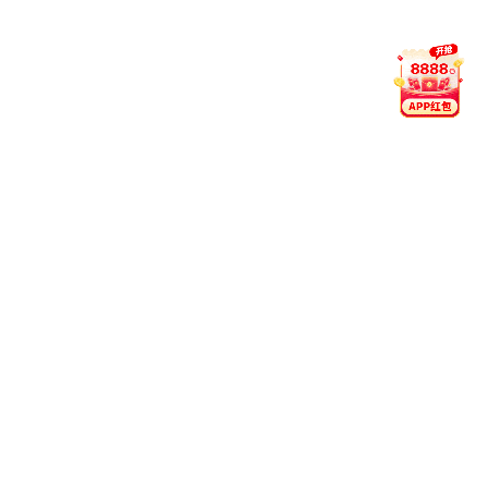
参赛者而言，它提供了展示自我的机会，更是向世界
级舞台迈进的一步。对于雅礼中学来说，此次参赛将
为其赢得更广泛关注，同时激励更多年轻人投身于篮
球运动之中。
通过参与此类国际赛事，选手们能够与来自不同国家
和地区优秀球员直接交流，这对于提升他们自身水
平、开阔视野具有重要意义。此外，大型赛事通常会
吸引众多专业Scout前来观摩，为年轻才俊打开职业
发展的可能性通道。
最后，此次参赛不仅仅是一次竞技体验，它更承载着
中华文化传播与青年成长的重要使命。通过这样的平
台，中国青少年能够向世界展示自信与实力，同时也
能激发起更多人对中国体育未来发展的期待与支持。