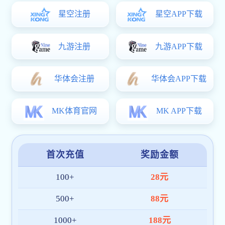
雅礼中学勇夺中国代表资格参
加NBA新星邀请赛于新加坡
举行
2026-06-13 00:47
28 次阅读
首页
/
体育报道
在中国篮球发展迅速的背景下，雅礼中学凭借出色的
表现成功获得了代表中国参加NBA新星邀请赛的资
格，这一赛事将在新加坡举行。作为一所历史悠久的
学校，雅礼中学不仅注重学术教育，也对体育尤其是
篮球运动给予了高度重视。本文将从四个方面详细阐
述雅礼中学如何勇夺这一殊荣，包括学校的篮球培训
体系、队员们的个人努力、教练团队的专业指导以及