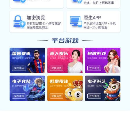
值得一提的是，在技术统计上，弗里克也始终保持着
优秀的数据。他不仅参与进攻，还承担起了防守责
任，多次助攻和破门的数据让他成为了全队焦点。因
此，他在续约谈判中的地位无疑是十分稳固的。
2、巴萨未来规划
对于巴萨来说，建立一支具备竞争力和持续性的球队
是当前最重要的目标之一。随着新赛季临近，他们需
要确保核心球员留队，以维持整体实力。因此，与弗
里克达成续约协议，将有助于实现这一战略目标。
此外，俱乐部管理层已经明确表示希望通过年轻化策
略来提升球队长期竞争力。弗里克作为相对年轻且富
有潜力的球员，其续约不仅是在巩固现有阵容，更是