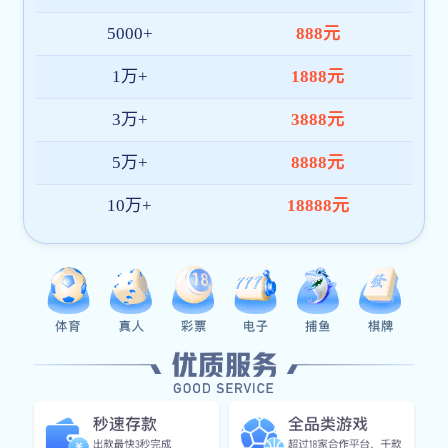
容，为读者提供全面而详细的分析。
1、弗里克的表现与贡献
自加盟巴萨以来，弗里克便展现出了他卓越的球技和
领导才能。他在场上的战术意识和技术细腻，使得球
队在比赛中多次化险为夷，不少关键时刻都能依靠他
的发挥取得胜利。他在进攻端的创造力及防守端的稳
健性，使得他成为球队不可或缺的一部分。
除了个人表现外，弗里克还在更衣室中扮演着重要角
色。他能够有效地调动队友们的积极性，并帮助他们
提升状态。在这样的氛围下，球队凝聚力增强，各项
赛事中的成绩也随之提高。这种团队精神是巴萨历史
上一直以来所推崇的重要原则，而弗里克则是这一原
则的重要践行者。